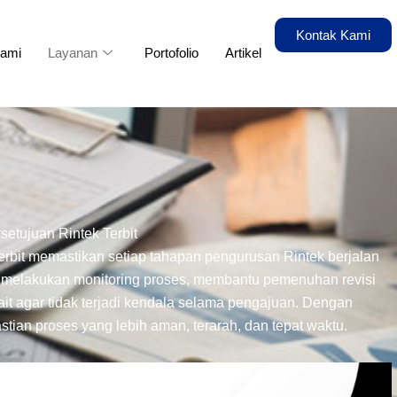
Kontak Kami
Kami
Layanan
Portofolio
Artikel
etujuan Rintek Terbit
bit memastikan setiap tahapan pengurusan Rintek berjalan
i melakukan monitoring proses, membantu pemenuhan revisi
kait agar tidak terjadi kendala selama pengajuan. Dengan
ian proses yang lebih aman, terarah, dan tepat waktu.