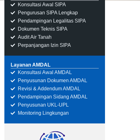
Konsultasi Awal SIPA
Pengurusan SIPA Lengkap
Pendampingan Legalitas SIPA
Dokumen Teknis SIPA
Audit Air Tanah
Perpanjangan Izin SIPA
Layanan AMDAL
Konsultasi Awal AMDAL
Penyusunan Dokumen AMDAL
Revisi & Addendum AMDAL
Pendampingan Sidang AMDAL
Penyusunan UKL-UPL
Monitoring Lingkungan