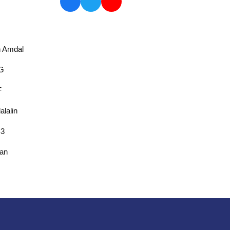
n Amdal
BG
F
lalin
B3
gan