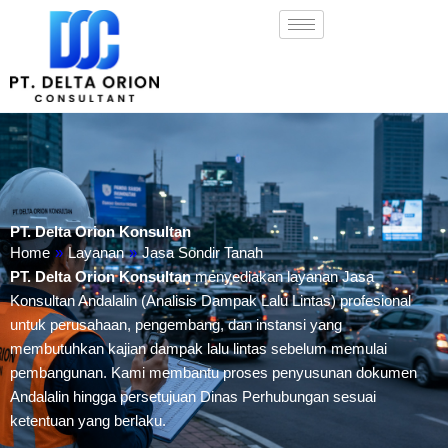
Lewati
ke
konten
PT. Delta Orion Konsultan
Home
»
Layanan
»
Jasa Sondir Tanah
PT. Delta Orion Konsultan
menyediakan layanan Jasa
Konsultan Andalalin (Analisis Dampak Lalu Lintas) profesional
untuk perusahaan, pengembang, dan instansi yang
membutuhkan kajian dampak lalu lintas sebelum memulai
pembangunan. Kami membantu proses penyusunan dokumen
Andalalin hingga persetujuan Dinas Perhubungan sesuai
ketentuan yang berlaku.